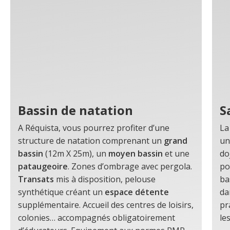
Bassin de natation
S
A Réquista, vous pourrez profiter d’une
La
structure de natation comprenant un
grand
un
bassin
(12m X 25m), un
moyen bassin
et une
do
pataugeoire
. Zones d’ombrage avec pergola.
po
Transats
mis à disposition, pelouse
ba
synthétique créant un
espace détente
da
supplémentaire. Accueil des centres de loisirs,
pr
colonies… accompagnés obligatoirement
le