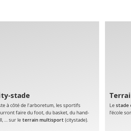
ity-stade
Terrai
ste à côté de l'arboretum, les sportifs
Le
stade
urront faire du foot, du basket, du hand-
l’école so
l, … sur le
terrain multisport
(citystade).