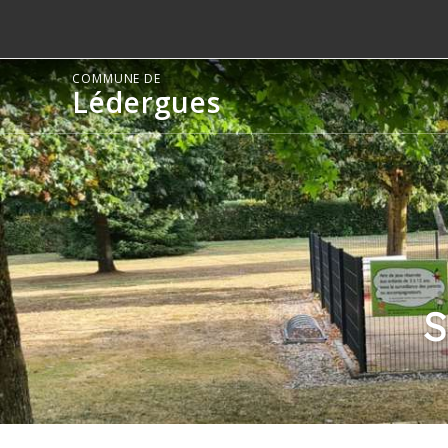
COMMUNE DE
Lédergues
S