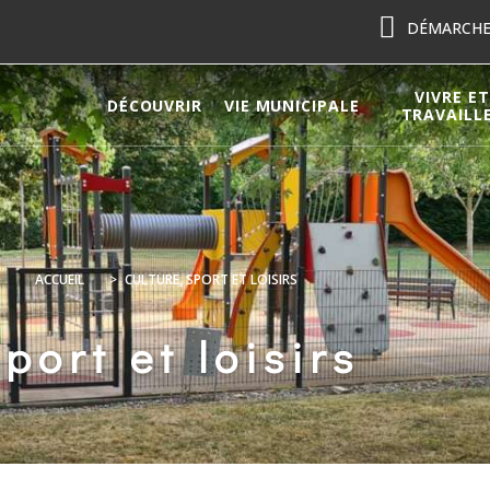
DÉMARCHES
VIVRE ET
DÉCOUVRIR
VIE MUNICIPALE
TRAVAILL
ACCUEIL
>
CULTURE, SPORT ET LOISIRS
port et loisirs