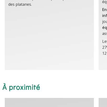
éq
des platanes.
En
in
jo
éq
as
Le
27
12
À proximité