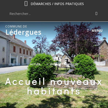
DÉMARCHES / INFOS PRATIQUES
COMMUNE DE
Lédergues
MENU
ACCUEIL
>
VIVRE ET TRAVAILLER
Accueil nouveaux
habitants