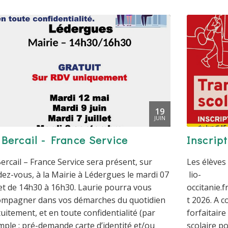
19
JUIN
 Bercail - France Service
Inscrip
ercail – France Service sera présent, sur
Les élèves
ez-vous, à la Mairie à Lédergues le mardi 07
lio-
let de 14h30 à 16h30. Laurie pourra vous
occitanie.f
ompagner dans vos démarches du quotidien
t 2026. A 
uitement, et en toute confidentialité (par
forfaitair
ple : pré-demande carte d’identité et/ou
scolaire p