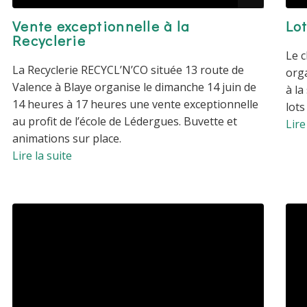
Vente exceptionnelle à la
Lo
Recyclerie
Le 
La Recyclerie RECYCL’N’CO située 13 route de
orga
Valence à Blaye organise le dimanche 14 juin de
à la
14 heures à 17 heures une vente exceptionnelle
lots
au profit de l’école de Lédergues. Buvette et
Lire
animations sur place.
Lire la suite