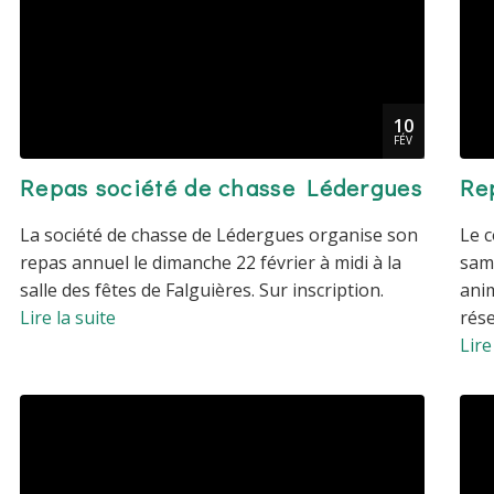
10
FÉV
Repas société de chasse Lédergues
Re
La société de chasse de Lédergues organise son
Le c
repas annuel le dimanche 22 février à midi à la
same
salle des fêtes de Falguières. Sur inscription.
ani
Lire la suite
rése
Lire