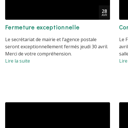
28
AVR
Fermeture exceptionnelle
Co
Le secrétariat de mairie et l’agence postale
Le F
seront exceptionnellement fermés jeudi 30 avril.
avri
Merci de votre compréhension.
sall
Lire la suite
Lire