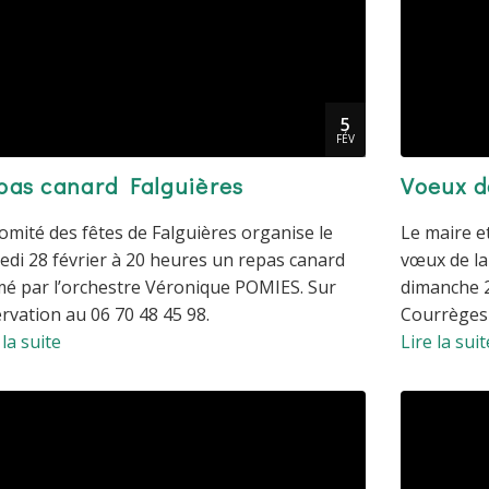
5
FÉV
pas canard Falguières
Voeux d
omité des fêtes de Falguières organise le
Le maire et
di 28 février à 20 heures un repas canard
vœux de la
mé par l’orchestre Véronique POMIES. Sur
dimanche 2
rvation au 06 70 48 45 98.
Courrèges (
 la suite
Lire la suit