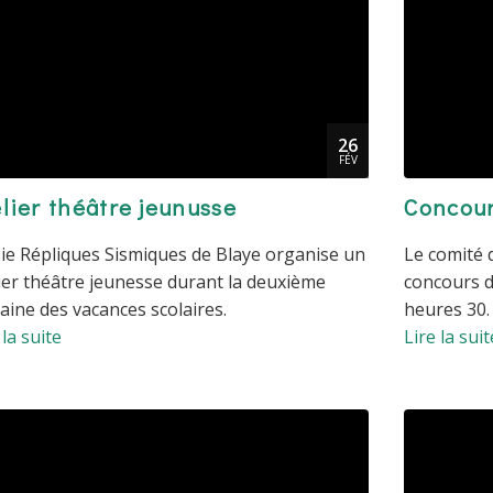
26
FÉV
lier théâtre jeunusse
Concour
ie Répliques Sismiques de Blaye organise un
Le comité 
ier théâtre jeunesse durant la deuxième
concours d
ine des vacances scolaires.
heures 30.
 la suite
Lire la suit