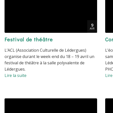
9
AVR
Festival de théâtre
Co
L’ACL (Association Culturelle de Lédergues)
L’éc
organise durant le week-end du 18 – 19 avril un
same
festival de théâtre à la salle polyvalente de
Léde
Lédergues.
PHO
Lire la suite
Lire