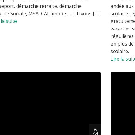
seport, démarche retraite, démarche
andée aux 
rité Sociale, MSA, CAF, impôts, …). Il vous […]
scolaire r
 la suite
gratuiteme
vacances s
régulières 
en plus de 
scolaire.
Lire la suit
6
MAI