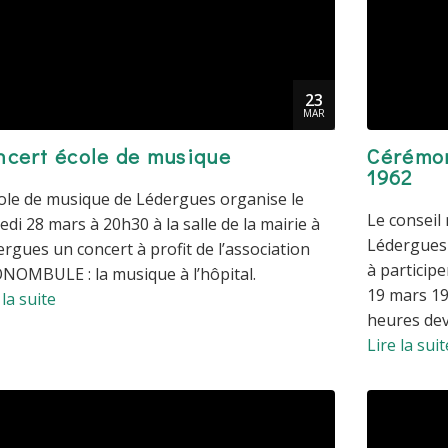
23
MAR
ncert école de musique
Cérémo
1962
ole de musique de Lédergues organise le
Le conseil
di 28 mars à 20h30 à la salle de la mairie à
Lédergues 
rgues un concert à profit de l’association
à particip
NOMBULE : la musique à l’hôpital.
19 mars 19
 la suite
heures de
Lire la suit