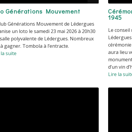
to Générations Mouvement
Cérémo
1945
club Générations Mouvement de Lédergues
Le conseil
nise un loto le samedi 23 mai 2026 à 20h30
Lédergues 
 salle polyvalente de Lédergues. Nombreux
cérémonie
 à gagner. Tombola à l’entracte.
aura lieu 
 la suite
monument 
d’un vin d’
Lire la suit