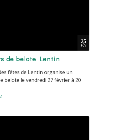
25
FÉV
s de belote Lentin
des fêtes de Lentin organise un
e belote le vendredi 27 février à 20
e