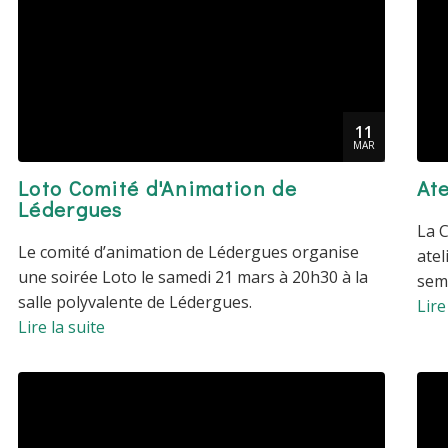
11
MAR
Loto Comité d'Animation de
Ate
Lédergues
La C
Le comité d’animation de Lédergues organise
atel
une soirée Loto le samedi 21 mars à 20h30 à la
sema
salle polyvalente de Lédergues.
Lire
Lire la suite