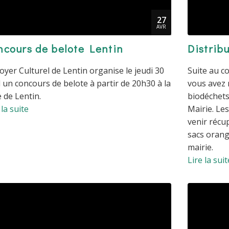
27
AVR
ncours de belote Lentin
Distribu
oyer Culturel de Lentin organise le jeudi 30
Suite au c
l un concours de belote à partir de 20h30 à la
vous avez r
e de Lentin.
biodéchets
 la suite
Mairie. Le
venir récu
sacs orang
mairie.
Lire la suit