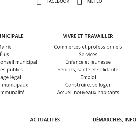
FACEBOOK
MÉTÉO
UNICIPALE
VIVRE ET TRAVAILLER
airie
Commerces et professionnels
Élus
Services
onseil municipal
Enfance et jeunesse
és publics
Séniors, santé et solidarité
hage légal
Emploi
s municipaux
Construire, se loger
ommunalité
Accueil nouveaux habitants
ACTUALITÉS
DÉMARCHES, INFO