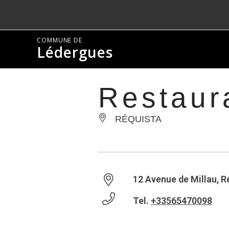
COMMUNE DE
Lédergues
Restaur
RÉQUISTA
12 Avenue de Millau, R
Tel.
+33565470098