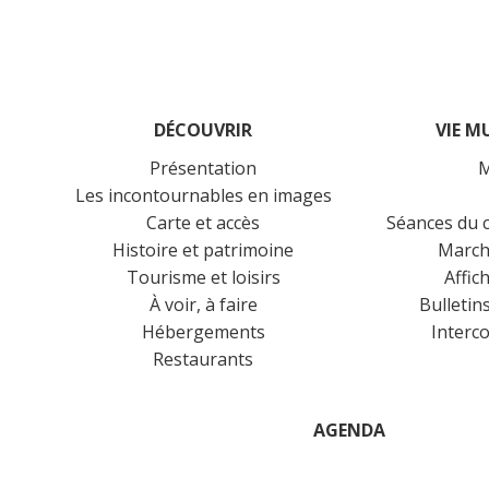
DÉCOUVRIR
VIE M
Présentation
M
Les incontournables en images
Carte et accès
Séances du c
Histoire et patrimoine
March
Tourisme et loisirs
Affic
À voir, à faire
Bulletin
Hébergements
Interc
Restaurants
AGENDA